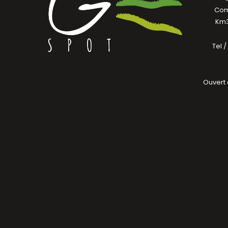
Com
Km3
Tel 
Ouvert