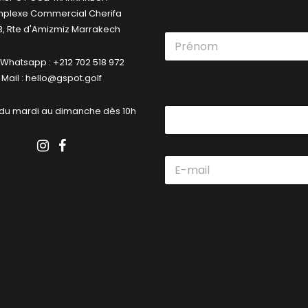
plexe Commercial Cherifa
, Rte d'Amizmiz Marrakech
N
o
/ Whatsapp : +212 702 518 972
m
Prénom
*
Mail : hello@gspot.golf
 du mardi au dimanche dès 10h
E
-
m
a
i
l
*