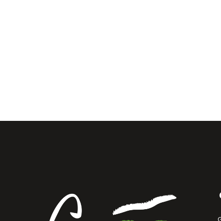
Une activité fun, accessible et parfaite pou
débuter.
27 février 2026
EN SAVOIR PLU
NOS OFFRES