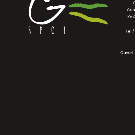
Com
Km3
Tel 
Ouvert