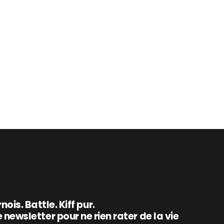
 sport pour faire uniquement des selfies.
est agréable. C’est flatteur. Mais ce
vril 2026
TIPS
1
EN SAVOIR PLUS
nois. Battle. Kiff pur.
 newsletter pour ne rien rater de la vie