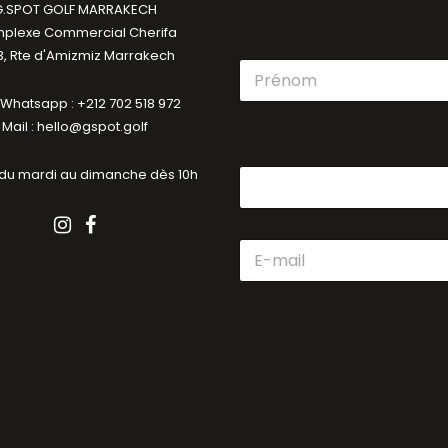
G.SPOT GOLF MARRAKECH
plexe Commercial Cherifa
, Rte d'Amizmiz Marrakech
N
o
/ Whatsapp : +212 702 518 972
m
Prénom
*
Mail : hello@gspot.golf
 du mardi au dimanche dès 10h
E
-
m
a
i
l
*