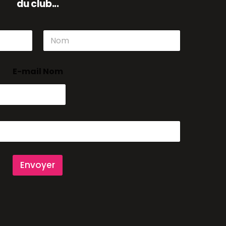
du club...
Nom
E-mail Nom
Envoyer