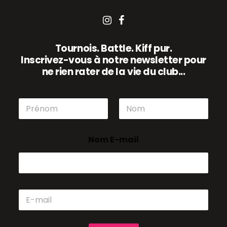
Tournois. Battle. Kiff pur.
Inscrivez-vous à notre newsletter pour
ne rien rater de la vie du club...
N
o
m
Prénom
Nom
*
Nom E-mail
E
-
m
a